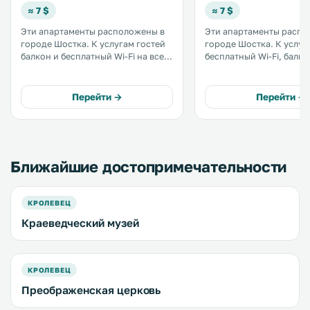
≈ 7 $
≈ 7 $
Эти апартаменты расположены в
Эти апартаменты распо
городе Шостка. К услугам гостей
городе Шостка. К услугам гостей
балкон и бесплатный Wi-Fi на всей
бесплатный Wi-Fi, балко
территории. Кухня оснащена
частная парковка на те
духовкой и холодильником.
Кухня оснащена духовк
Гостям этих апартаментов с
холодильником. Гостям
Перейти →
Перейти →
собственной кухней
апартаментов «На Горьк
предоставляются полотенца и
предоставляются полот
постельное белье. .
постельное белье. .
Ближайшие достопримечательности
КРОЛЕВЕЦ
Краеведческий музей
КРОЛЕВЕЦ
Преображенская церковь