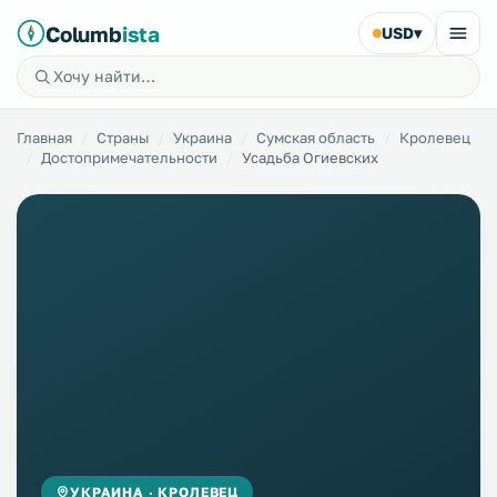
Columb
ista
USD
▾
Главная
Страны
Украина
Сумская область
Кролевец
Достопримечательности
Усадьба Огиевских
УКРАИНА · КРОЛЕВЕЦ