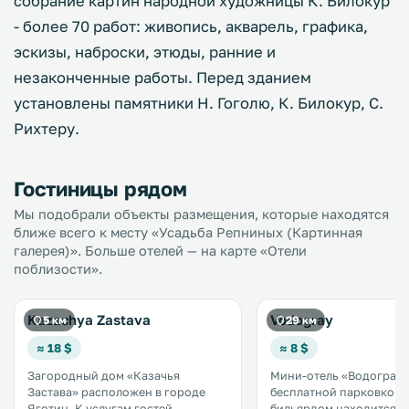
собрание картин народной художницы К. Билокур
- более 70 работ: живопись, акварель, графика,
эскизы, наброски, этюды, ранние и
незаконченные работы. Перед зданием
установлены памятники Н. Гоголю, К. Билокур, С.
Рихтеру.
Гостиницы рядом
Мы подобрали объекты размещения, которые находятся
ближе всего к месту «Усадьба Репниных (Картинная
галерея)». Больше отелей — на карте «Отели
поблизости».
Kazachya Zastava
Vodogray
5 км
29 км
≈ 18 $
≈ 8 $
Загородный дом «Казачья
Мини-отель «Водограй»
Застава» расположен в городе
бесплатной парковкой, 
Яготин. К услугам гостей
бильярдом находится н