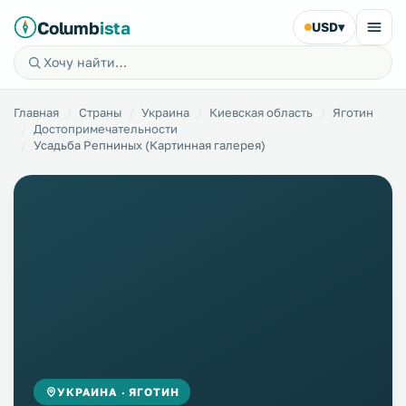
Columb
ista
USD
▾
Главная
Страны
Украина
Киевская область
Яготин
Достопримечательности
Усадьба Репниных (Картинная галерея)
УКРАИНА · ЯГОТИН