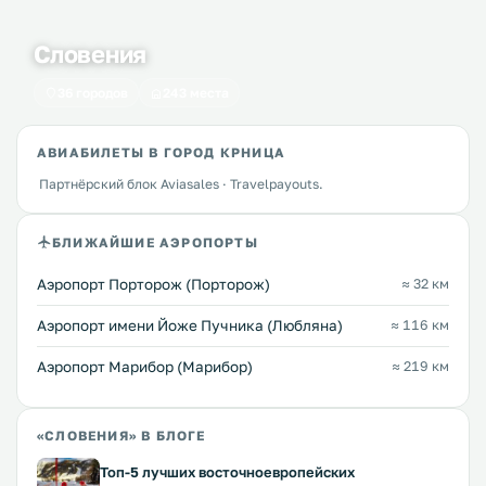
Словения
36 городов
243 места
АВИАБИЛЕТЫ В ГОРОД КРНИЦА
Партнёрский блок Aviasales · Travelpayouts.
БЛИЖАЙШИЕ АЭРОПОРТЫ
Аэропорт Порторож (Порторож)
≈ 32 км
Аэропорт имени Йоже Пучника (Любляна)
≈ 116 км
Аэропорт Марибор (Марибор)
≈ 219 км
«СЛОВЕНИЯ» В БЛОГЕ
Топ-5 лучших восточноевропейских