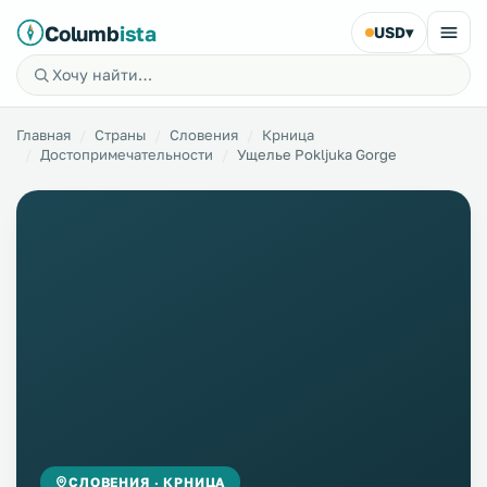
Columb
ista
USD
▾
Главная
Страны
Словения
Крница
Достопримечательности
Ущелье Pokljuka Gorge
СЛОВЕНИЯ · КРНИЦА