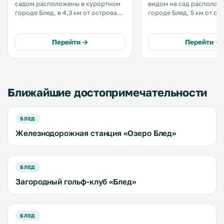
садом расположены в курортном
видом на сад располож
городе Блед, в 4,3 км от острова
городе Блед, 5 км от ос
на Бледском озере. Из окон
и одноименного замка. До
открывается вид на горы.
спортивного зала город
Расстояние до Бледского замка
км. Здесь возможно размещение с
Перейти →
Перейти →
составляет 5 км. .
домашними животными.
Ближайшие достопримечательности
БЛЕД
Железнодорожная станция «Озеро Блед»
БЛЕД
Загородный гольф-клуб «Блед»
БЛЕД