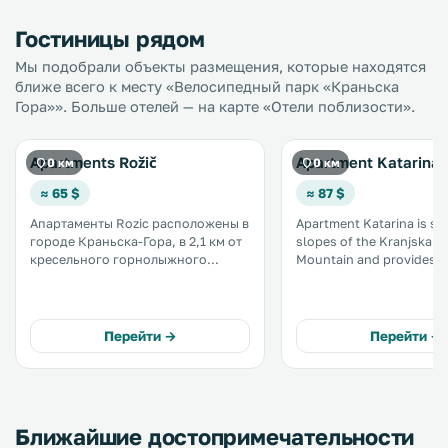
Гостиницы рядом
Мы подобрали объекты размещения, которые находятся
ближе всего к месту «Велосипедный парк «Краньска
Гора»». Больше отелей — на карте «Отели поблизости».
Apartments Rožič
Apartment Katarina
0 км
0 км
≈ 65 $
≈ 87 $
Апартаменты Rozic расположены в
Apartment Katarina is se
городе Краньска-Гора, в 2,1 км от
slopes of the Kranjska G
кресельного горнолыжного
Mountain and provides fr
подъемника Подкорен и в 2,9 км
parking. The apartment is situated
от кресельного горнолыжного
below the ground floor 
подъемника Велика Долина. В
provides a lot of daylight.
здании действует бесплатный Wi-
Перейти →
Перейти →
Fi. .
Ближайшие достопримечательности