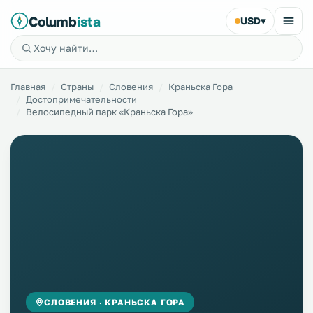
Columb
ista
USD
▾
Главная
Страны
Словения
Краньска Гора
Достопримечательности
Велосипедный парк «Краньска Гора»
СЛОВЕНИЯ · КРАНЬСКА ГОРА