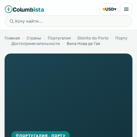
Columb
ista
USD
▾
Главная
Страны
Португалия
Distrito do Porto
Порту
Достопримечательности
Вила Нова де Гая
ПОРТУГАЛИЯ · ПОРТУ