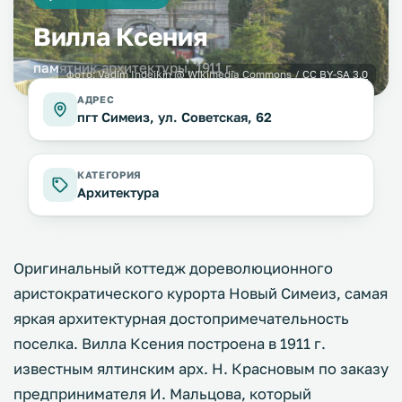
Вилла Ксения
памятник архитектуры, 1911 г.
фото:
Vadim Indeikin
@ Wikimedia Commons /
CC BY-SA 3.0
АДРЕС
пгт Симеиз, ул. Советская, 62
КАТЕГОРИЯ
Архитектура
Оригинальный коттедж дореволюционного
аристократического курорта Новый Симеиз, самая
яркая архитектурная достопримечательность
поселка. Вилла Ксения построена в 1911 г.
известным ялтинским арх. Н. Красновым по заказу
предпринимателя И. Мальцова, который