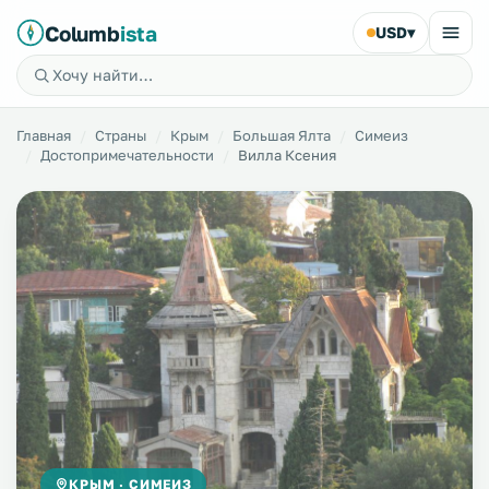
Columb
ista
USD
▾
Главная
Страны
Крым
Большая Ялта
Симеиз
Достопримечательности
Вилла Ксения
КРЫМ · СИМЕИЗ