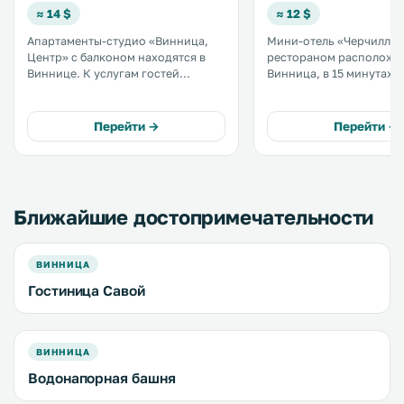
≈ 14 $
≈ 12 $
Апартаменты-студио «Винница,
Мини-отель «Черчилль»
Центр» с балконом находятся в
рестораном расположен
Виннице. К услугам гостей
Винница, в 15 минутах 
бесплатный Wi-Fi. В числе удобств
фонтана Рошен. К услугам гостей
— кухня с микроволновой печью,
бар и бесплатная частн
холодильником и электрическим
парковка на территории. В чис
Перейти →
Перейти →
чайником. Предоставляются
удобств каждого номер
полотенца и постельное белье. .
ортопедические матрас
бар. .
Ближайшие достопримечательности
ВИННИЦА
Гостиница Савой
ВИННИЦА
Водонапорная башня