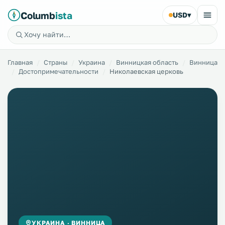
Columb
ista
USD
▾
Главная
Страны
Украина
Винницкая область
Винница
Достопримечательности
Николаевская церковь
УКРАИНА · ВИННИЦА