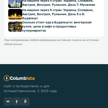
На машине через 5 стран: Украина, Словакия,
Австрия, Венгрия, Румыния. День 7: Мукачево
На машине через 5 стран: Украина, Словакия,
Австрия, Венгрия, Румыния. День 5 и 6:
Будапешт
Сколько стоит еда в Будапеште: венгерская
кухня, цены в кафе и продуктовых
супермаркетах
При копировании любой информации активная ссылка на источник
обязательна.
Columb
ista
Сайт о путешествиях и для
путешественников. С 2015 года.