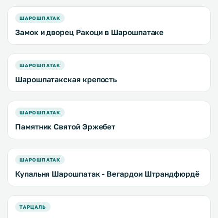
ШАРОШПАТАК
Замок и дворец Ракоци в Шарошпатаке
ШАРОШПАТАК
Шарошпатакская крепость
ШАРОШПАТАК
Памятник Святой Эржебет
ШАРОШПАТАК
Купальня Шарошпатак - Вегардои Штрандфюрдё
ТАРЦАЛЬ