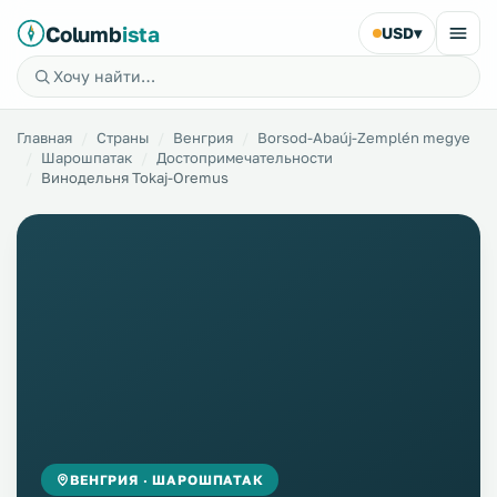
Columb
ista
USD
▾
Главная
Страны
Венгрия
Borsod-Abaúj-Zemplén megye
Шарошпатак
Достопримечательности
Винодельня Tokaj-Oremus
ВЕНГРИЯ · ШАРОШПАТАК