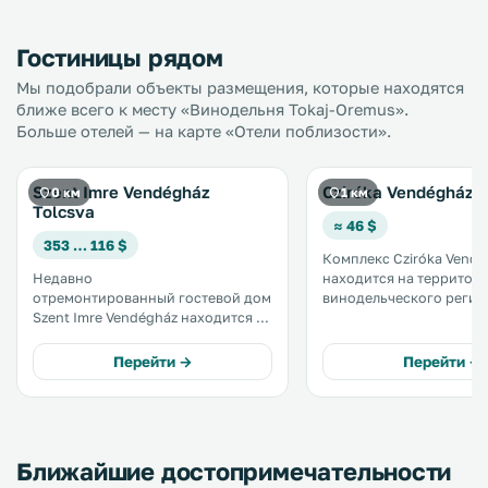
Гостиницы рядом
Мы подобрали объекты размещения, которые находятся
ближе всего к месту «Винодельня Tokaj-Oremus».
Больше отелей — на карте «Отели поблизости».
Szent Imre Vendégház
Cziróka Vendégház
0 км
1 км
Tolcsva
≈ 46 $
353 … 116 $
Комплекс Cziróka Vendé
Недавно
находится на территор
отремонтированный гостевой дом
винодельческого регио
Szent Imre Vendégház находится в
Хедьялья. В распоряжении его
живописном поселке Толксва у
гостей апартаменты и н
подножия горы Токай. К услугам
студио с собственной к
Перейти →
Перейти →
гостей полностью оборудованная
бесплатным WiFi, а такж
общая кухня. .
террасой и бесплатным
принадлежностями для. .
Ближайшие достопримечательности