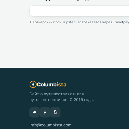
Партнёрский блок Tripster · встраивается через Travelpay
Columb
ista
Сайт о путешествиях и для
путешественников. С 2015 года.
info@columbista.com