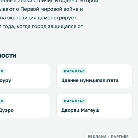
енные знаки отличия и ордена. Второй
зывают о Первой мировой войне и
дна экспозиция демонстрирует
 года, когда город защищался от
ности
АЛ
ВИЛА РЕАЛ
оуру
Здание муниципалитета
АЛ
ВИЛА РЕАЛ
Дуэро
Дворец Матеуш
РЕКЛАМА · ПАРТНЁР