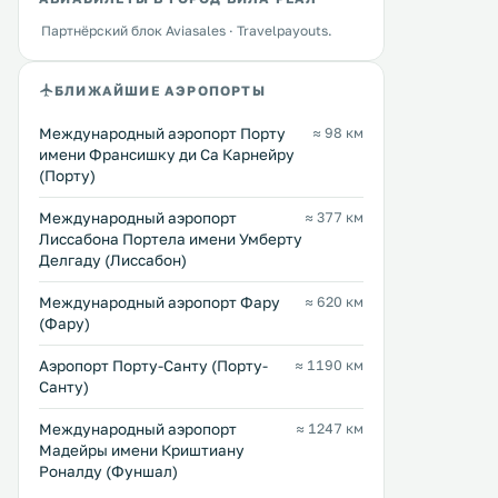
Партнёрский блок Aviasales · Travelpayouts.
БЛИЖАЙШИЕ АЭРОПОРТЫ
Международный аэропорт Порту
≈ 98 км
имени Франсишку ди Са Карнейру
(Порту)
Международный аэропорт
≈ 377 км
Лиссабона Портела имени Умберту
Делгаду (Лиссабон)
Международный аэропорт Фару
≈ 620 км
(Фару)
Аэропорт Порту-Санту (Порту-
≈ 1190 км
Санту)
Международный аэропорт
≈ 1247 км
Мадейры имени Криштиану
Роналду (Фуншал)