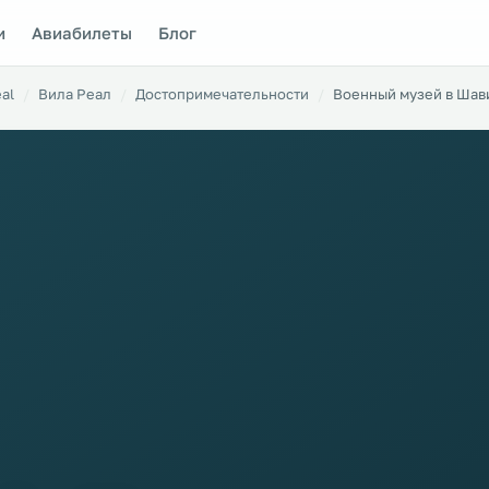
и
Авиабилеты
Блог
eal
Вила Реал
Достопримечательности
Военный музей в Ша