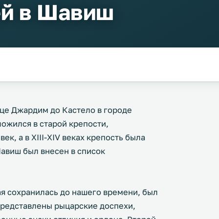
ей в Шавиш
це Джардим до Кастело в городе
ложился в старой крепости,
век, а в XIII-XIV веках крепость была
Шавиш был внесен в список
рая сохранилась до нашего времени, был
представлены рыцарские доспехи,