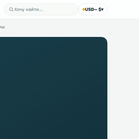
USD
— $
▾
виш