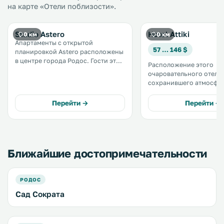
на карте «Отели поблизости».
Studio Astero
Hotel Attiki
0 км
0 км
Апартаменты с открытой
57 … 146 $
планировкой Astero расположены
в центре города Родос. Гости этих
Расположение этого
апартаментов, оформленных в
очаровательного отеля,
средневековом архитектурном
сохранившего атмосфе
стиле, могут готовить на
старинного средневеко
собственной кухне. .
замка, очень удобно. Он
Перейти →
Перейти →
находится в самом цент
Родос, менее чем в 30 м
улицы Рыцарей. .
Ближайшие достопримечательности
РОДОС
Сад Сократа