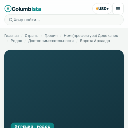
Columb
ista
USD
▾
Главная
Страны
Греция
Ном (префектура) Додеканес
Родос
Достопримечательности
Ворота Арналдо
ГРЕЦИЯ · РОДОС