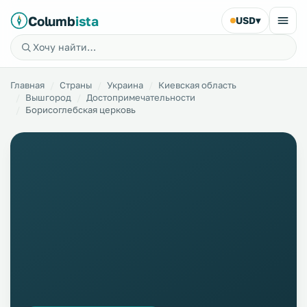
Columb
ista
USD
▾
Главная
Страны
Украина
Киевская область
Вышгород
Достопримечательности
Борисоглебская церковь