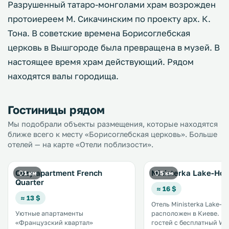
Разрушенный татаро-монголами храм возрожден
протоиереем М. Сикачинским по проекту арх. К.
Тона. В советские времена Борисоглебская
церковь в Вышгороде была превращена в музей. В
настоящее время храм действующий. Рядом
находятся валы городища.
Гостиницы рядом
Мы подобрали объекты размещения, которые находятся
ближе всего к месту «Борисоглебская церковь». Больше
отелей — на карте «Отели поблизости».
Cozy apartment French
Ministerka Lake-Ho
1 км
5 км
Quarter
≈ 16 $
≈ 13 $
Отель Ministerka Lake-H
Уютные апартаменты
расположен в Киеве. К услугам
«Французский квартал»
гостей с бесплатный Wi-