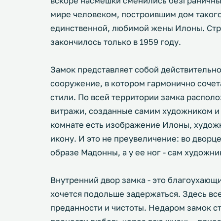
вскоре насмешки сменились безграничны
мире человеком, построившим дом такого
единственной, любимой жены Илоны. Стро
закончилось только в 1959 году.
Замок представляет собой действительно
сооружение, в котором гармонично соче
стили. По всей территории замка распол
витражи, созданные самим художником и 
комнате есть изображение Илоны, художн
икону. И это не преувеличение: во дворце
образе Мадонны, а у ее ног - сам художни
Внутренний двор замка - это благоухающи
хочется подольше задержаться. Здесь вс
преданности и чистоты. Недаром замок с