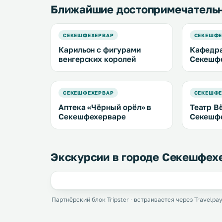
Ближайшие достопримечатель
СЕКЕШФЕХЕРВАР
СЕКЕШФЕ
Карильон с фигурами
Кафедра
венгерских королей
Секешф
СЕКЕШФЕХЕРВАР
СЕКЕШФЕ
Аптека «Чёрный орёл» в
Театр В
Секешфехерваре
Секешф
Экскурсии в городе Секешфех
Партнёрский блок Tripster · встраивается через Travelpay