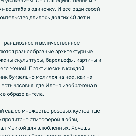
м уважением. Он стал единственным в
 масштаба в одиночку. И все ради своей
ительство длилось долгих 40 лет и
 грандиозное и величественное
таются разнообразные архитектурные
ожены скульптуры, барельефы, картины и
его женой. Практически в каждой
ик буквально молился на нее, как на
 есть часовня, где Илона изображена в
к в образе ангела.
й сад со множество розовых кустов, где
е пропитано атмосферой любви,
тал Меккой для влюбленных. Хочешь