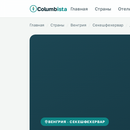
Columb
ista
Главная
Страны
Отел
Главная
Страны
Венгрия
Секешфехервар
ВЕНГРИЯ · СЕКЕШФЕХЕРВАР