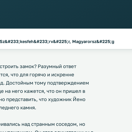
 Sz&#233;kesfeh&#233;rv&#225;r, Magyarorsz&#225;g
строить замок? Разумный ответ
тся, что для горячо и искренне
ад. Достойным тому подтверждением
е на него кажется, что он пришел в
но представить, что художник Йено
следнего камня.
ивались над странным соседом, но