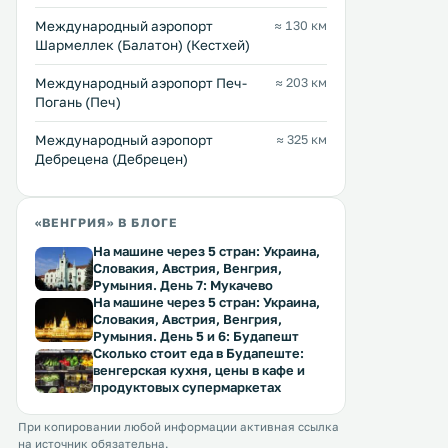
Международный аэропорт
≈ 130 км
Шармеллек (Балатон) (Кестхей)
Международный аэропорт Печ-
≈ 203 км
Погань (Печ)
Международный аэропорт
≈ 325 км
Дебрецена (Дебрецен)
Panama Motel
Tecomex Vendégház
3 км
2 км
Отель Tecomex Vendégház
«ВЕНГРИЯ» В БЛОГЕ
≈ 24 $
проживанием в семье ра
На машине через 5 стран: Украина,
в городе Секешфехервар. 
Мотель Panama расположен на
Словакия, Австрия, Венгрия,
услугам гостей бесплатны
окраине города Секешфехервар, в
Румыния. День 7: Мукачево
Возможно размещение с
2 км от автомагистрали М7 и в 13
На машине через 5 стран: Украина,
домашними животными. В числе
км от озера Веленце. .
Словакия, Австрия, Венгрия,
удобств собственная ван
Перейти →
Румыния. День 5 и 6: Будапешт
Перейти →
комната. .
Сколько стоит еда в Будапеште:
венгерская кухня, цены в кафе и
продуктовых супермаркетах
При копировании любой информации активная ссылка
на источник обязательна.