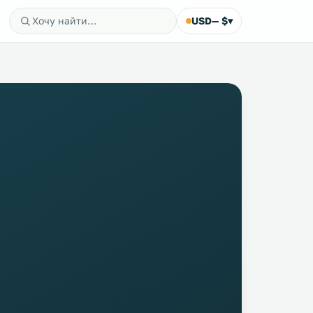
USD
— $
▾