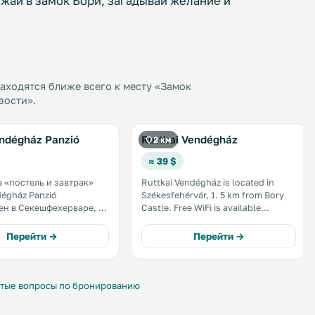
жай в замок Бори, загадывай желание и
ходятся ближе всего к месту «Замок
зости».
ndégház Panzió
Ruttkai Vendégház
2 км
≈ 39 $
а «постель и завтрак»
Ruttkai Vendégház is located in
dégház Panzió
Székesfehérvár, 1. 5 km from Bory
н в Секешфехерваре, в
Castle. Free WiFi is available
ка Бори. В числе
throughout the property and free
есплатный Wi-Fi и
private parking is available on site. .
Перейти →
Перейти →
ности для барбекю. На
и обустроена
я частная парковка. .
тые вопросы по бронированию