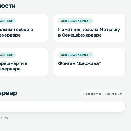
ности
ХЕРВАР
СЕКЕШФЕХЕРВАР
льный собор в
Памятник королю Матьяшу
ехерваре
в Секешфехерваре
ХЕРВАР
СЕКЕШФЕХЕРВАР
ёрёшмарти в
Фонтан "Держава"
ехерваре
ервар
РЕКЛАМА · ПАРТНЁР
outs.