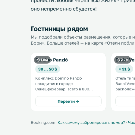
пронести любовь через всю жизнь - приез
оно непременно сбудется!
Гостиницы рядом
Мы подобрали объекты размещения, которые на
Бори». Больше отелей — на карте «Отели побли
Domino Panzió
Budai Ve
1 км
2 км
30 … 50 $
≈ 31 $
Комплекс Domino Panzió
Отель тип
находится в городе
Budai Ven
Секешфехервар, всего в 800
расположе
метрах от замка Бори. К услугам
1,7 км от зам
гостей бесплатный Wi-Fi и
удобств б
Перейти →
бесплатная парковка. Во всех
принадлеж
номерах с кабельным
территори
телевидением есть гостиный
бесплатна
уголок, а также выход на общую
Booking.com:
Как самому забронировать номер?
·
Час
террасу. .