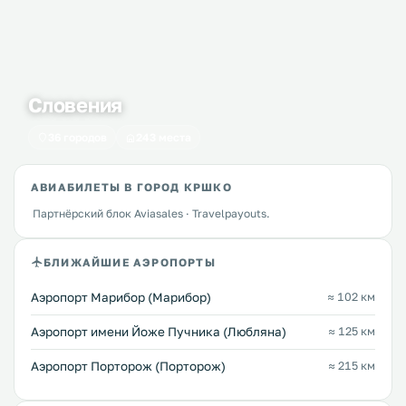
Словения
36 городов
243 места
АВИАБИЛЕТЫ В ГОРОД КРШКО
Партнёрский блок Aviasales · Travelpayouts.
БЛИЖАЙШИЕ АЭРОПОРТЫ
Аэропорт Марибор (Марибор)
≈ 102 км
Аэропорт имени Йоже Пучника (Любляна)
≈ 125 км
Аэропорт Порторож (Порторож)
≈ 215 км