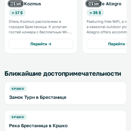
Hostel Kozmus
Gostišče Allegro
1 км
1 км
≈ 17 $
≈ 35 $
Отель Kozmus расположен в
Featuring free WiFi, a re
городке Брестаница. К услугам
a seasonal outdoor pool,
гостей номера с бесплатным Wi-Fi,
Allegro offers accommod
сад, терраса и общая кухня. В
Brestanica. The guest house has a
числе прочих удобств помещения
terrace and views of the 
Перейти →
Перейти →
для совещаний, общий лаундж и
guests can enjoy a drink a
прачечная. .
Ближайшие достопримечательности
КРШКО
Замок Турн в Брестанице
КРШКО
Река Брестаница в Кршко