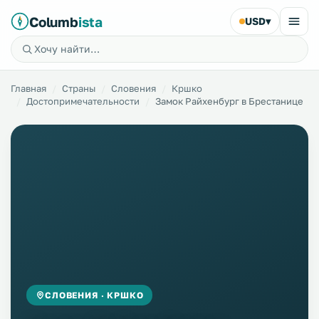
Columb
ista
USD
▾
Главная
Страны
Словения
Кршко
Достопримечательности
Замок Райхенбург в Брестанице
СЛОВЕНИЯ · КРШКО