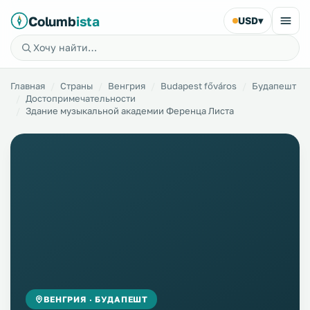
Columb
ista
USD
▾
Главная
Страны
Венгрия
Budapest főváros
Будапешт
Достопримечательности
Здание музыкальной академии Ференца Листа
ВЕНГРИЯ · БУДАПЕШТ