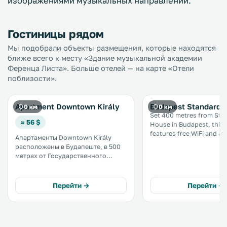
изображениями музыкальных направлений.
Гостиницы рядом
Мы подобрали объекты размещения, которые находятся
ближе всего к месту «Здание музыкальной академии
Ференца Листа». Больше отелей — на карте «Отели
поблизости».
Apartment Downtown Király
Budapest Standard 
0 км
0 км
Set 400 metres from Sta
≈ 56 $
House in Budapest, this
features free WiFi and a 
Апартаменты Downtown Király
The property features vi
расположены в Будапеште, в 500
city and is 800 metres fr
метрах от Государственного
Stephen's Basilica. .
оперного театра и в 800 метрах от
синагоги на улице Дохань. К
услугам гостей апартаменты с
Перейти →
Перейти →
собственной кухней и бесплатный
Wi-Fi. .