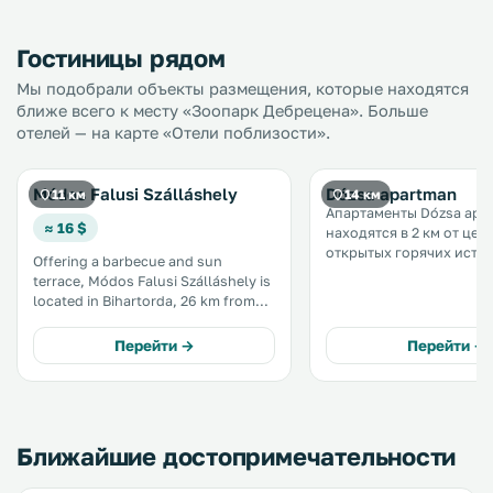
Гостиницы рядом
Мы подобрали объекты размещения, которые находятся
ближе всего к месту «Зоопарк Дебрецена». Больше
отелей — на карте «Отели поблизости».
Módos Falusi Szálláshely
Dózsa apartman
11 км
14 км
Апартаменты Dózsa apa
≈ 16 $
находятся в 2 км от цел
открытых горячих исто
Offering a barbecue and sun
Хайдусобосло. К услугам гостей
terrace, Módos Falusi Szálláshely is
сад с принадлежностям
located in Bihartorda, 26 km from
барбекю, бесплатный Wi-
Hajdúszoboszló. Free private
прокат велосипедов. .
parking is available on site. Enjoy a
Перейти →
Перейти →
cup of tea while looking out at the
garden or city. .
Ближайшие достопримечательности