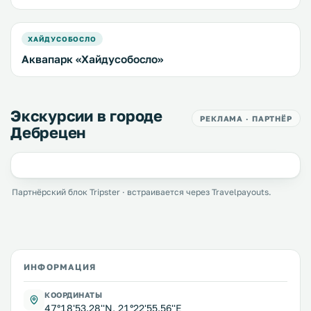
ХАЙДУСОБОСЛО
Аквапарк «Хайдусобосло»
Экскурсии в городе
РЕКЛАМА · ПАРТНЁР
Дебрецен
Партнёрский блок Tripster · встраивается через Travelpayouts.
ИНФОРМАЦИЯ
КООРДИНАТЫ
47°18'53.28''N, 21°22'55.56''E