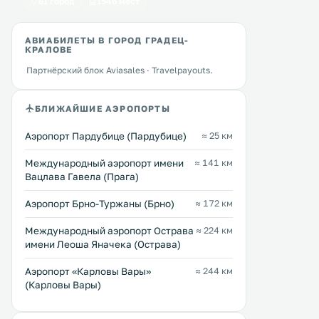
Penzion Hotelu Central
Penzion Slunečnice
61 город
1546 мест
1 км
1 км
≈ 27 $
≈ 31 $
АВИАБИЛЕТЫ В ГОРОД ГРАДЕЦ-
Отель Central расположен в самом
Гостевой дом Slunečnice
КРАЛОВЕ
центре города Двур-Кралове-над-
расположен в тихом район
Партнёрский блок Aviasales · Travelpayouts.
Лабем, в 2 км от зоопарка и
от центра города Двур-К
сафари-парка. Возможно
над-Лабем. К услугам гостей
проживание как в отдельных, так
номера с ванной комнато
Перейти →
Перейти →
БЛИЖАЙШИЕ АЭРОПОРТЫ
и в общих номерах; во всех
бесплатным WiFi. В распоряжении
помещениях доступен бесплатный
гостей также бесплатная
Wi-Fi. .
и общая кухня с кофемаши
Аэропорт Пардубице (Пардубице)
≈ 25 км
Международный аэропорт имени
≈ 141 км
Вацлава Гавела (Прага)
Аэропорт Брно-Туржаны (Брно)
≈ 172 км
Международный аэропорт Острава
≈ 224 км
имени Леоша Яначека (Острава)
Аэропорт «Карловы Вары»
≈ 244 км
(Карловы Вары)