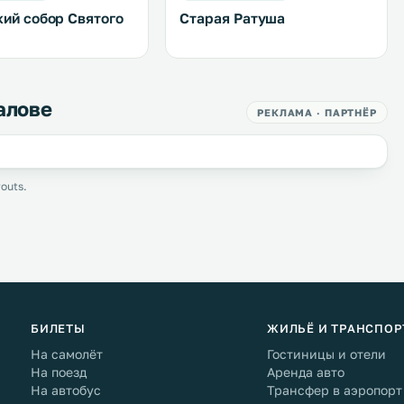
кий собор Святого
Старая Ратуша
алове
РЕКЛАМА · ПАРТНЁР
outs.
БИЛЕТЫ
ЖИЛЬЁ И ТРАНСПОР
На самолёт
Гостиницы и отели
На поезд
Аренда авто
На автобус
Трансфер в аэропорт