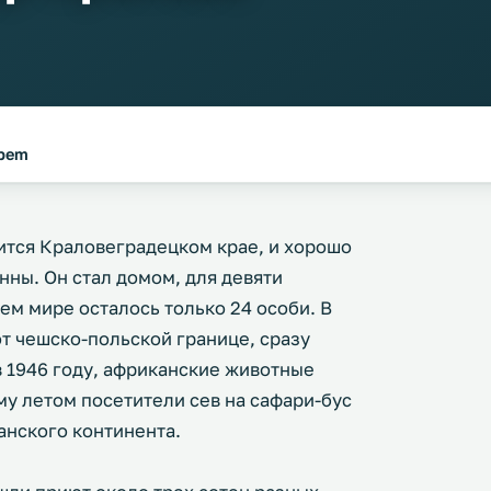
abem
ится Краловеградецком крае, и хорошо
нны. Он стал домом, для девяти
ем мире осталось только 24 особи. В
т чешско-польской границе, сразу
в 1946 году, африканские животные
му летом посетители сев на сафари-бус
анского континента.