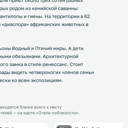
ли приют около трех сотен разных
рых родом из кенийской саванны:
 антилопы и гиены. На территории в 62
 «диаспора» африканских животных в
ьоны Водный и Птичий миры. А дети
бными обезьянами. Архитектурной
ого замка в стиле ренессанс. Стоит
 рады видеть четвероногих членов семьи
ески ко всем экспозициям.
ходятся ближе всего к месту
телей — на карте «Отели поблизости».