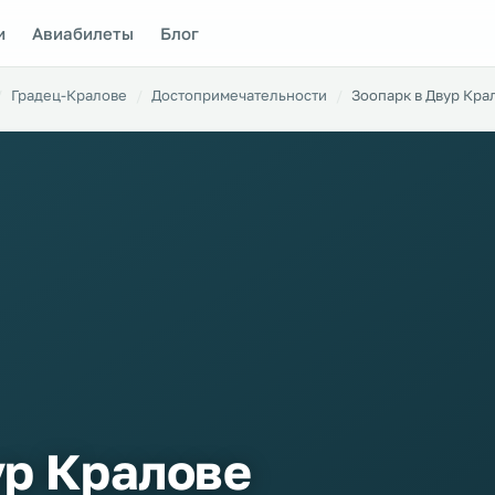
и
Авиабилеты
Блог
Градец-Кралове
Достопримечательности
Зоопарк в Двур Кра
ур Кралове