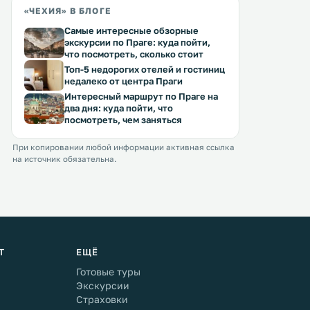
«ЧЕХИЯ» В БЛОГЕ
Самые интересные обзорные
экскурсии по Праге: куда пойти,
что посмотреть, сколько стоит
Топ-5 недорогих отелей и гостиниц
недалеко от центра Праги
Интересный маршрут по Праге на
два дня: куда пойти, что
посмотреть, чем заняться
При копировании любой информации активная ссылка
на источник обязательна.
Т
ЕЩЁ
Готовые туры
Экскурсии
Страховки