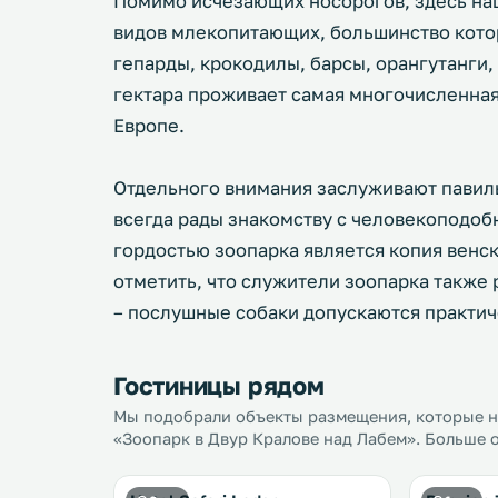
Помимо исчезающих носорогов, здесь наш
видов млекопитающих, большинство кото
гепарды, крокодилы, барсы, орангутанги,
гектара проживает самая многочисленная
Европе.
Отдельного внимания заслуживают павил
всегда рады знакомству с человекоподо
гордостью зоопарка является копия венск
отметить, что служители зоопарка также
– послушные собаки допускаются практич
Гостиницы рядом
Мы подобрали объекты размещения, которые на
«Зоопарк в Двур Кралове над Лабем». Больше о