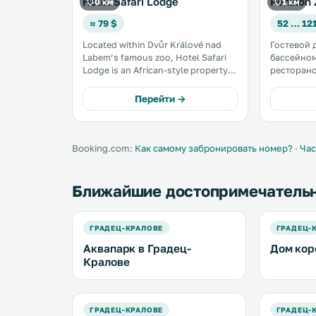
Hotel Safari Lodge
Penzion 
0 км
1 км
≈ 79 $
52 … 12
Located within Dvůr Králové nad
Гостевой 
Labem’s famous zoo, Hotel Safari
бассейно
Lodge is an African-style property
ресторан
featuring a bowling alley, swimming
кухни рас
pool, hot tub and restaurant. All
в 1,5 км о
Перейти →
rooms have pool views and a
Кралове-на
terrace. Free Wi-Fi is provided. .
территори
гостей бе
бесплатный
Booking.com:
Как самому забронировать номер?
·
Час
Ближайшие достопримечатель
ГРАДЕЦ-КРАЛОВЕ
ГРАДЕЦ-
Аквапарк в Градец-
Дом кор
Кралове
ГРАДЕЦ-КРАЛОВЕ
ГРАДЕЦ-