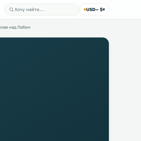
USD
— $
▾
лове над Лабем