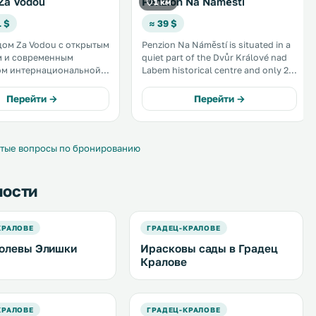
Za Vodou
Penzion Na Náměstí
1 км
1 $
≈ 39 $
дом Za Vodou с открытым
Penzion Na Náměstí is situated in a
м и современным
quiet part of the Dvůr Králové nad
ом интернациональной
Labem historical centre and only 2
положен в тихом месте,
km from the zoo. Free WiFi is
т центра города Двур-
available in all area and free parking
Перейти →
Перейти →
д-Лабем. На
is possible on site. .
и отеля к услугам
сплатная парковка и
 WiFi. .
тые вопросы по бронированию
ности
КРАЛОВЕ
ГРАДЕЦ-КРАЛОВЕ
олевы Элишки
Ирасковы сады в Градец
Кралове
КРАЛОВЕ
ГРАДЕЦ-КРАЛОВЕ