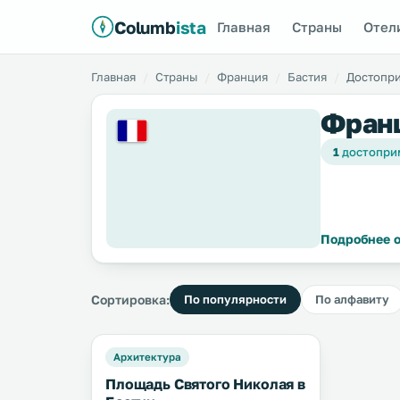
Columb
ista
Главная
Страны
Отел
Главная
Страны
Франция
Бастия
Достопр
Франц
1
достопри
Подробнее о
Сортировка:
По популярности
По алфавиту
Архитектура
Площадь Святого Николая в