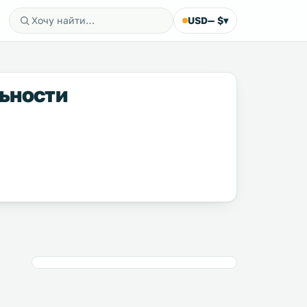
USD
— $
▾
ьности