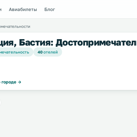
и
Авиабилеты
Блог
имечательности
ия, Бастия: Достопримечател
мечательность
40
отелей
 городе →