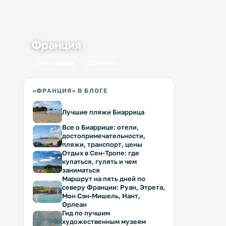
Франция
14 городов
53 места
«ФРАНЦИЯ» В БЛОГЕ
Лучшие пляжи Биаррица
Все о Биаррице: отели,
достопримечательности,
пляжи, транспорт, цены
Отдых в Сен-Тропе: где
купаться, гулять и чем
заниматься
Маршрут на пять дней по
северу Франции: Руан, Этрета,
Мон Сэн-Мишель, Нант,
Орлеан
Гид по лучшим
художественным музеям