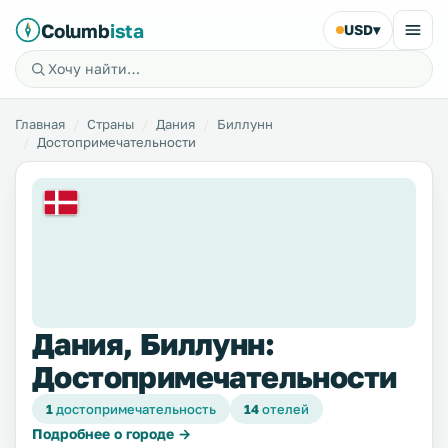
Columb
ista
USD
▾
Главная
Страны
Дания
Биллунн
Достопримечательности
Дания, Биллунн:
Достопримечательности
1
достопримечательность
14
отелей
Подробнее о городе →