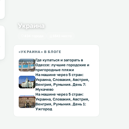
Украина
434 города
1641 место
«УКРАИНА» В БЛОГЕ
Где купаться и загорать в
Одессе: лучшие городские и
пригородные пляжи
На машине через 5 стран:
Украина, Словакия, Австрия,
Венгрия, Румыния. День 7:
Мукачево
На машине через 5 стран:
Украина, Словакия, Австрия,
Венгрия, Румыния. День 1:
Ужгород