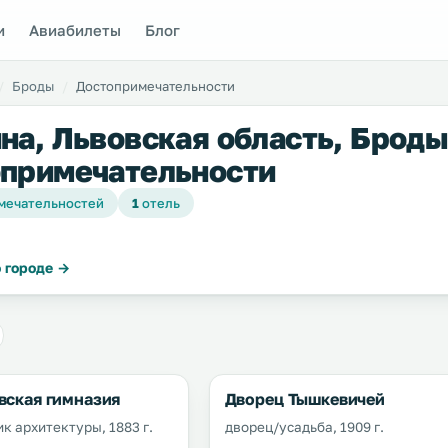
и
Авиабилеты
Блог
Броды
Достопримечательности
на, Львовская область, Броды
примечательности
мечательностей
1
отель
 городе →
вская гимназия
Дворец Тышкевичей
к архитектуры, 1883 г.
дворец/усадьба, 1909 г.