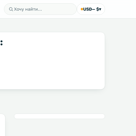
USD
— $
▾
: