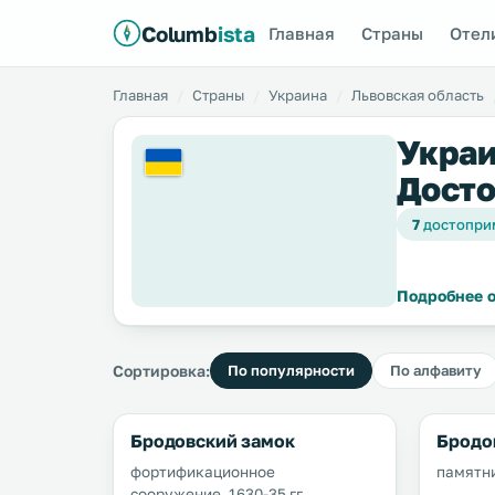
Columb
ista
Главная
Страны
Отел
Главная
Страны
Украина
Львовская область
Украи
Досто
7
достопри
Подробнее о
Сортировка:
По популярности
По алфавиту
Бродовский замок
Бродо
фортификационное
памятни
сооружение, 1630-35 гг.