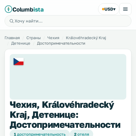
Columb
ista
USD
▾
Главная
Страны
Чехия
Královéhradecký Kraj
Детенице
Достопримечательности
Чехия, Královéhradecký
Kraj, Детенице:
Достопримечательности
1
достопримечательность
2
отеля