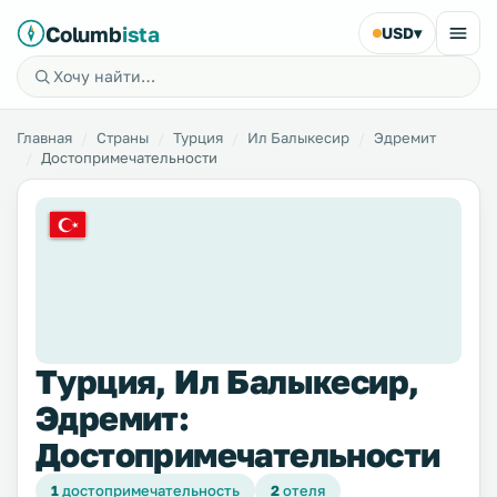
Columb
ista
USD
▾
Главная
Страны
Турция
Ил Балыкесир
Эдремит
Достопримечательности
Турция, Ил Балыкесир,
Эдремит:
Достопримечательности
1
достопримечательность
2
отеля