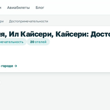
и
Авиабилеты
Блог
ри
Достопримечательности
я, Ил Кайсери, Кайсери: Дос
мечательность
20
отелей
 городе →