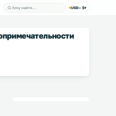
USD
— $
▾
топримечательности