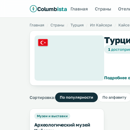
Columb
ista
Главная
Страны
Отел
Главная
Страны
Турция
Ил Кайсери
Кайсе
Турци
1
достопри
Подробнее о
Сортировка:
По популярности
По алфавиту
Музеи и выставки
Археологический музей