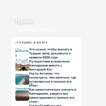
Турция
25 городов
49 мест
«ТУРЦИЯ» В БЛОГЕ
Что нужно, чтобы въехать в
Турцию: виза, документы и
правила 2026 года
Путешествие в сказочную
Каппадокию вместе с
Викторией Кот
Гид по Анталии: что
посмотреть, чем заняться, где
остановиться и сколько это
стоит
Как самостоятельно поехать в
Каппадокию, увидеть все
самое красивое и сколько это
стоит
Гид по Стамбулу: что