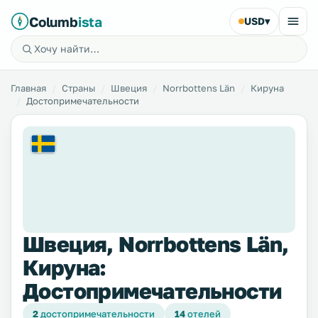
Columb
ista
USD
▾
Главная
Страны
Швеция
Norrbottens Län
Кируна
Достопримечательности
Швеция, Norrbottens Län,
Кируна:
Достопримечательности
2
достопримечательности
14
отелей