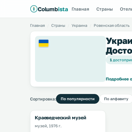
Columb
ista
Главная
Страны
Отел
Главная
Страны
Украина
Ровенская область
Украи
Досто
1
достопри
Подробнее о
Сортировка:
По популярности
По алфавиту
Краеведческий музей
музей, 1976 г.