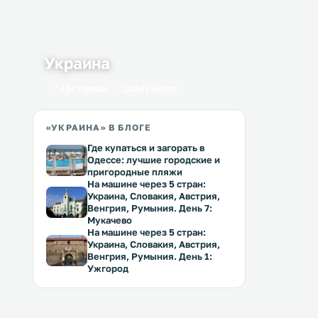
Украина
434 города
1641 место
«УКРАИНА» В БЛОГЕ
Где купаться и загорать в
Одессе: лучшие городские и
пригородные пляжи
На машине через 5 стран:
Украина, Словакия, Австрия,
Венгрия, Румыния. День 7:
Мукачево
На машине через 5 стран:
Украина, Словакия, Австрия,
Венгрия, Румыния. День 1:
Ужгород