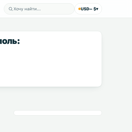
USD
— $
▾
поль: