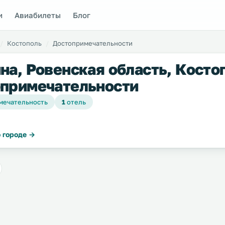
и
Авиабилеты
Блог
Костополь
Достопримечательности
на, Ровенская область, Косто
примечательности
мечательность
1
отель
 городе →