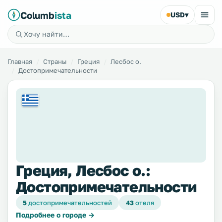
Columb
ista
USD
▾
Главная
Страны
Греция
Лесбос о.
Достопримечательности
Греция, Лесбос о.:
Достопримечательности
5
достопримечательностей
43
отеля
Подробнее о городе →