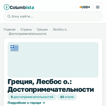
Columb
ista
USD
▾
Главная
Страны
Греция
Лесбос о.
Достопримечательности
Греция, Лесбос о.:
Достопримечательности
5
достопримечательностей
43
отеля
Подробнее о городе →