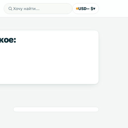
USD
— $
▾
кое: