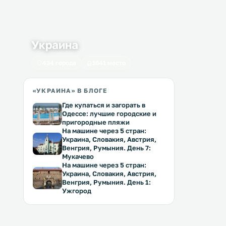
Украина
434 города
1641 место
«УКРАИНА» В БЛОГЕ
Где купаться и загорать в
Одессе: лучшие городские и
пригородные пляжи
На машине через 5 стран:
Украина, Словакия, Австрия,
Венгрия, Румыния. День 7:
Мукачево
На машине через 5 стран:
Украина, Словакия, Австрия,
Венгрия, Румыния. День 1:
Ужгород