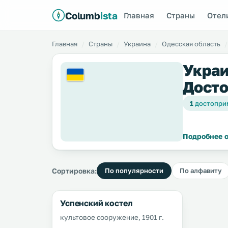
Columb
ista
Главная
Страны
Отел
Главная
Страны
Украина
Одесская область
Украи
Досто
1
достопри
Подробнее о
Сортировка:
По популярности
По алфавиту
Успенский костел
культовое сооружение, 1901 г.