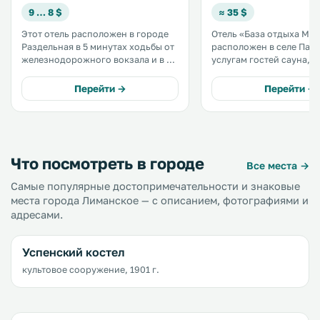
9 … 8 $
≈ 35 $
Этот отель расположен в городе
Отель «База отдыха Ма
Раздельная в 5 минутах ходьбы от
расположен в селе Палан
железнодорожного вокзала и в 70
услугам гостей сауна,
км от Одессы. К услугам гостей
принадлежности для ба
бесплатный Wi-Fi, сауна и номера
детская площадка, терр
Перейти →
Перейти →
с мини-баром. .
ресторан. Также предоставляется
бесплатная частная пар
бесплатный Wi-Fi. .
Что посмотреть в городе
Все места →
Самые популярные достопримечательности и знаковые
места города Лиманское — с описанием, фотографиями и
адресами.
Успенский костел
культовое сооружение, 1901 г.