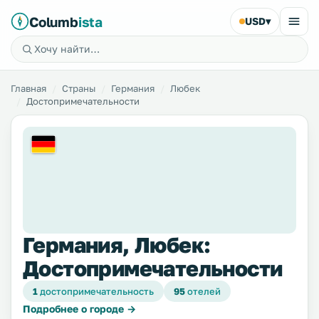
Columb
ista
USD
▾
Главная
Страны
Германия
Любек
Достопримечательности
Германия, Любек:
Достопримечательности
1
достопримечательность
95
отелей
Подробнее о городе →