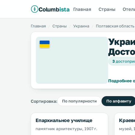
Columb
ista
Главная
Страны
Отел
Главная
Страны
Украина
Полтавская область
Украи
Досто
3
достопри
Подробнее о
Сортировка:
По популярности
По алфавиту
Епархиальное училище
Краев
памятник архитектуры, 1907 г.
музей, 1