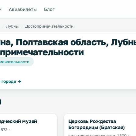
и
Авиабилеты
Блог
Лубны
Достопримечательности
на, Полтавская область, Лубн
примечательности
мечательности
 городе →
едческий музей
Церковь Рождества
Богородицы (Братская)
873 г.
культовое сооружение, 1809 г.