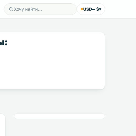
USD
— $
▾
ы: