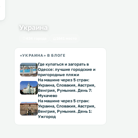
Украина
434 города
1641 место
«УКРАИНА» В БЛОГЕ
Где купаться и загорать в
Одессе: лучшие городские и
пригородные пляжи
На машине через 5 стран:
Украина, Словакия, Австрия,
Венгрия, Румыния. День 7:
Мукачево
На машине через 5 стран:
Украина, Словакия, Австрия,
Венгрия, Румыния. День 1:
Ужгород