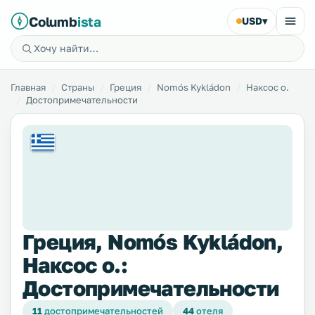
Columb
ista
USD
▾
Главная
Страны
Греция
Nomós Kykládon
Наксос о.
Достопримечательности
Греция, Nomós Kykládon,
Наксос о.:
Достопримечательности
11
достопримечательностей
44
отеля