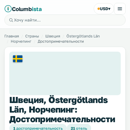
Columb
ista
USD
▾
Главная
Страны
Швеция
Östergötlands Län
Норчепинг
Достопримечательности
Швеция, Östergötlands
Län, Норчепинг:
Достопримечательности
1
достопримечательность
21
отель