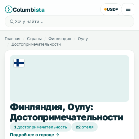
Columb
ista
USD
▾
Главная
Страны
Финляндия
Оулу
Достопримечательности
Финляндия, Оулу:
Достопримечательности
1
достопримечательность
22
отеля
Подробнее о городе →