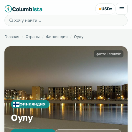
Columb
ista
USD
▾
Главная
Страны
Финляндия
Оулу
фото: Estormiz
ФИНЛЯНДИЯ
Оулу