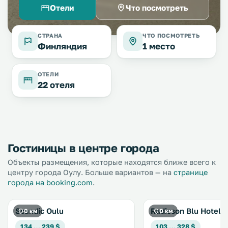
Отели
Что посмотреть
СТРАНА
ЧТО ПОСМОТРЕТЬ
Финляндия
1 место
ОТЕЛИ
22 отеля
Гостиницы в центре города
Объекты размещения, которые находятся ближе всего к
центру города Оулу. Больше вариантов — на
странице
города на booking.com
.
Scandic Oulu
Radisson Blu Hotel, 
0 км
0 км
134 … 239 $
103 … 328 $