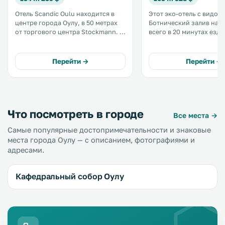
Отель Scandic Oulu находится в
Этот эко-отель с видом 
центре города Оулу, в 50 метрах
Ботнический залив нах
от торгового центра Stockmann. К
всего в 20 минутах езды
услугам гостей номера в
аэропорта Оулу. Гости могут
скандинавском стиле, в которых
бесплатно посещать т
предоставляются телевизоры с
зал, сауну и бассейн.
Перейти →
Перейти →
плоским экраном и бесплатный
Предоставляется беспла
Wi-Fi. .
.
Что посмотреть в городе
Все места →
Самые популярные достопримечательности и знаковые
места города Оулу — с описанием, фотографиями и
адресами.
Кафедральный собор Оулу