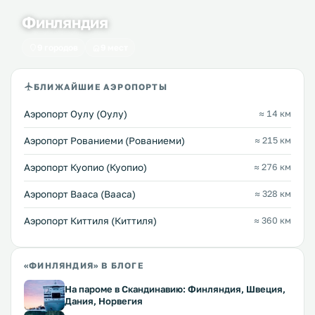
Финляндия
9 городов
9 мест
БЛИЖАЙШИЕ АЭРОПОРТЫ
Аэропорт Оулу (Оулу)
≈ 14 км
Аэропорт Рованиеми (Рованиеми)
≈ 215 км
Аэропорт Куопио (Куопио)
≈ 276 км
Аэропорт Вааса (Вааса)
≈ 328 км
Аэропорт Киттиля (Киттиля)
≈ 360 км
«ФИНЛЯНДИЯ» В БЛОГЕ
На пароме в Скандинавию: Финляндия, Швеция,
Дания, Норвегия