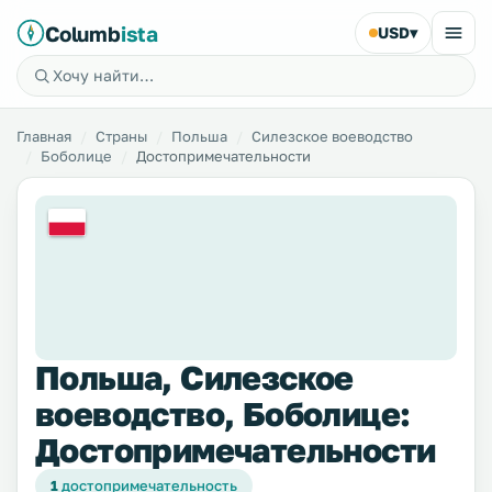
Columb
ista
USD
▾
Главная
Страны
Польша
Силезское воеводство
Боболице
Достопримечательности
Польша, Силезское
воеводство, Боболице:
Достопримечательности
1
достопримечательность