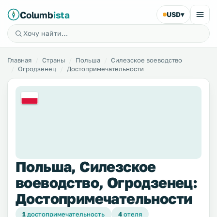
Columb
ista
USD
▾
Главная
Страны
Польша
Силезское воеводство
Огродзенец
Достопримечательности
Польша, Силезское
воеводство, Огродзенец:
Достопримечательности
1
достопримечательность
4
отеля