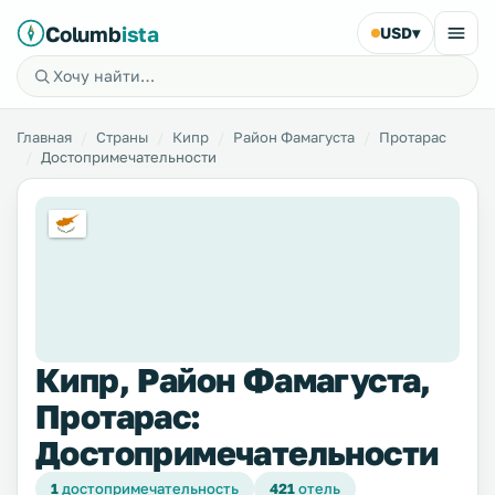
Columb
ista
USD
▾
Главная
Страны
Кипр
Район Фамагуста
Протарас
Достопримечательности
Кипр, Район Фамагуста,
Протарас:
Достопримечательности
1
достопримечательность
421
отель