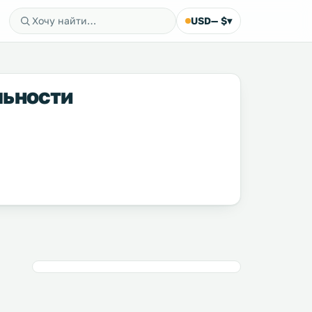
USD
— $
▾
льности