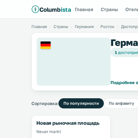
Columb
ista
Главная
Страны
Отел
Главная
Страны
Германия
Росток
Достопр
Герма
1
достопри
Подробнее о
Сортировка:
По популярности
По алфавиту
Новая рыночная площадь
Neuer markt