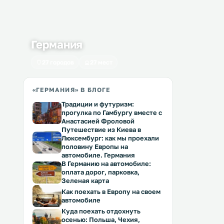
Германия
27 городов
27 мест
«ГЕРМАНИЯ» В БЛОГЕ
Традиции и футуризм:
прогулка по Гамбургу вместе с
Анастасией Фроловой
Путешествие из Киева в
Люксембург: как мы проехали
половину Европы на
автомобиле. Германия
В Германию на автомобиле:
оплата дорог, парковка,
Зеленая карта
Как поехать в Европу на своем
автомобиле
Куда поехать отдохнуть
осенью: Польша, Чехия,