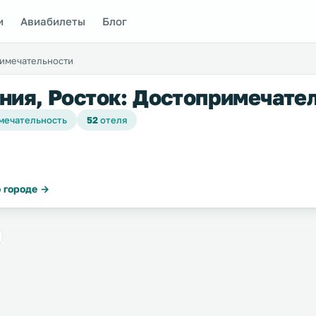
и
Авиабилеты
Блог
имечательности
ния, Росток: Достопримечате
мечательность
52
отеля
 городе →