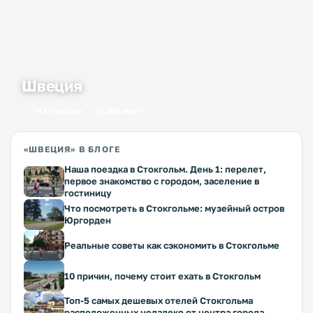
Швеция
47 городов
386 мест
«ШВЕЦИЯ» В БЛОГЕ
Наша поездка в Стокгольм. День 1: перелет,
первое знакомство с городом, заселение в
гостиницу
Что посмотреть в Стокгольме: музейный остров
Юргорден
Реальные советы как сэкономить в Стокгольме
10 причин, почему стоит ехать в Стокгольм
Топ-5 самых дешевых отелей Стокгольма
расположенных недалеко от центра города