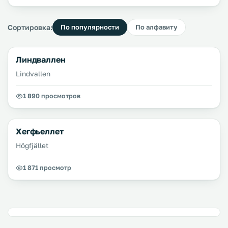
Сортировка:
По популярности
По алфавиту
Линдваллен
Lindvallen
1 890 просмотров
Хегфьеллет
Högfjället
1 871 просмотр