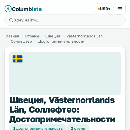
Columb
ista
USD
▾
Главная
Страны
Швеция
Västernorrlands Län
Соллефтео
Достопримечательности
Швеция, Västernorrlands
Län, Соллефтео:
Достопримечательности
1
достопримечательность
2
отеля