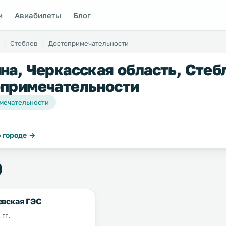
и
Авиабилеты
Блог
Стеблев
Достопримечательности
на, Черкасская область, Стеб
примечательности
мечательности
 городе →
евская ГЭС
 гг.