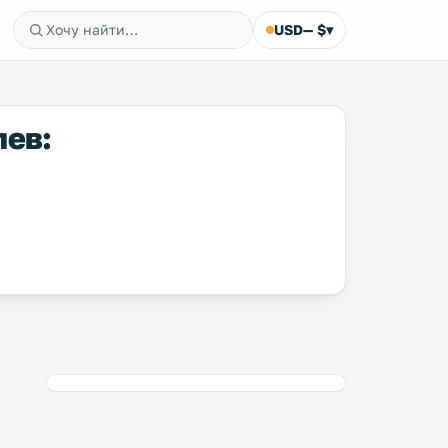
USD
— $
▾
лев: