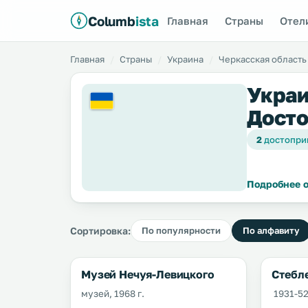
Columb
ista
Главная
Страны
Отел
Главная
Страны
Украина
Черкасская область
Украи
Досто
2
достопри
Подробнее о
Сортировка:
По популярности
По алфавиту
Музей Нечуя-Левицкого
Стебл
музей, 1968 г.
1931-52