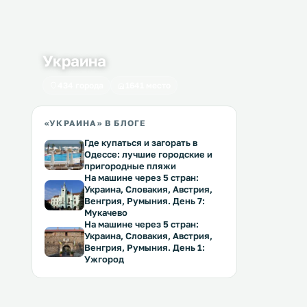
Украина
434 города
1641 место
«УКРАИНА» В БЛОГЕ
Где купаться и загорать в
Одессе: лучшие городские и
пригородные пляжи
На машине через 5 стран:
Украина, Словакия, Австрия,
Венгрия, Румыния. День 7:
Мукачево
На машине через 5 стран:
Украина, Словакия, Австрия,
Венгрия, Румыния. День 1:
Ужгород