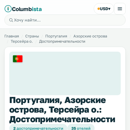
Columb
ista
USD
▾
Главная
Страны
Португалия
Азорские острова
Терсейра о.
Достопримечательности
Португалия, Азорские
острова, Терсейра о.:
Достопримечательности
2
достопримечательности
35
отелей