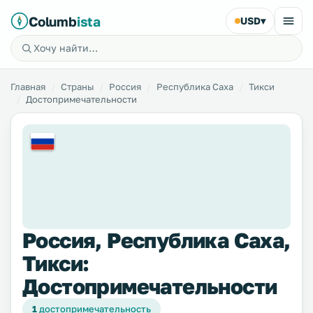
Columb
ista
USD
▾
Главная
Страны
Россия
Республика Саха
Тикси
Достопримечательности
Россия, Республика Саха,
Тикси:
Достопримечательности
1
достопримечательность