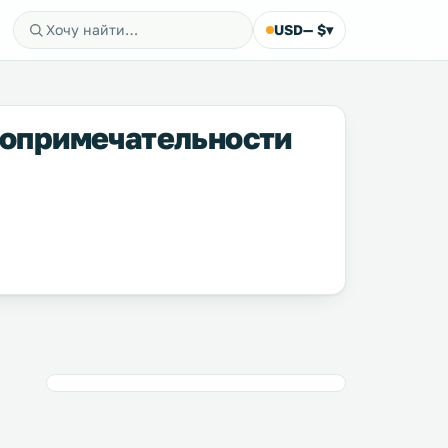
USD
— $
▾
стопримечательности