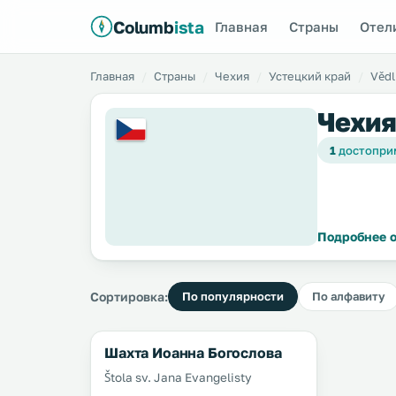
Columb
ista
Главная
Страны
Отел
Главная
Страны
Чехия
Устецкий край
Vědl
Чехия
1
достопри
Подробнее о
Сортировка:
По популярности
По алфавиту
Шахта Иоанна Богослова
Štola sv. Jana Evangelisty