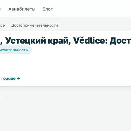
и
Авиабилеты
Блог
ice
Достопримечательности
, Устецкий край, Vědlice: До
мечательность
 городе →