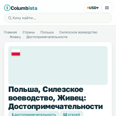
Columb
ista
USD
▾
Главная
Страны
Польша
Силезское воеводство
Живец
Достопримечательности
Польша, Силезское
воеводство, Живец:
Достопримечательности
1
достопримечательность
12
отелей