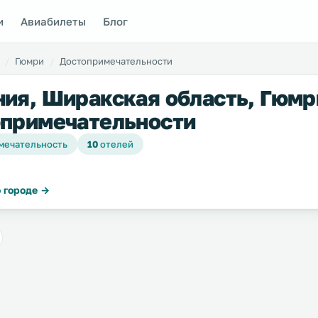
и
Авиабилеты
Блог
Гюмри
Достопримечательности
ия, Ширакская область, Гюмр
примечательности
мечательность
10
отелей
 городе →