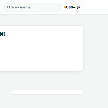
USD
— $
▾
и: