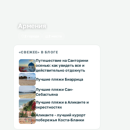
Армения
2 города
2 места
«СВЕЖЕЕ» В БЛОГЕ
Путешествие на Санторини
осенью: как увидеть все и
действительно отдохнуть
Лучшие пляжи Биаррица
Лучшие пляжи Сан-
Себастьяна
Лучшие пляжи в Аликанте и
окрестностях
Аликанте - лучший курорт
побережья Коста-Бланки