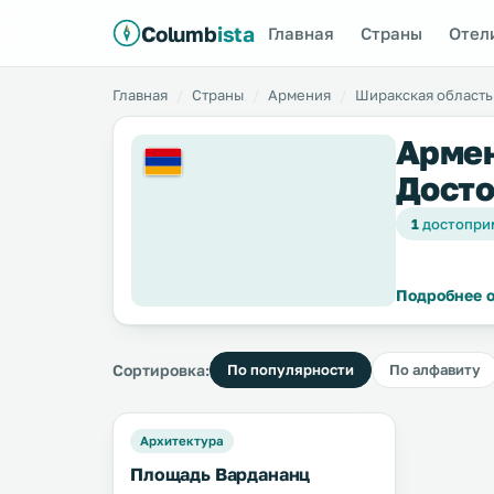
Columb
ista
Главная
Страны
Отел
Главная
Страны
Армения
Ширакская область
Армен
Досто
1
достопри
Подробнее о
Сортировка:
По популярности
По алфавиту
Архитектура
Площадь Вардананц