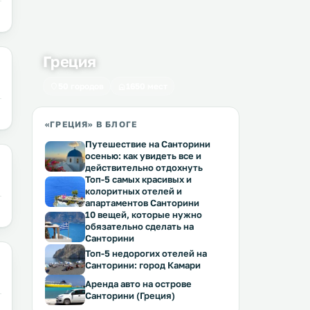
Греция
50 городов
1650 мест
«ГРЕЦИЯ» В БЛОГЕ
Путешествие на Санторини
осенью: как увидеть все и
действительно отдохнуть
Топ-5 самых красивых и
колоритных отелей и
апартаментов Санторини
10 вещей, которые нужно
обязательно сделать на
Санторини
Топ-5 недорогих отелей на
Санторини: город Камари
Аренда авто на острове
Санторини (Греция)