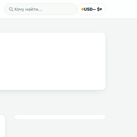
USD
— $
▾