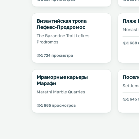
Византийская тропа
Пляж 
Лефкес-Продромос
Monasti
The Byzantine Trail Lefkes-
Prodromos
1 688
1 724 просмотра
Мраморные карьеры
Посел
Марафи
Settlem
Marathi Marble Quarries
1 645
1 665 просмотров