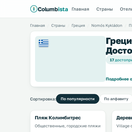
Columb
ista
Главная
Страны
Отел
Главная
Страны
Греция
Nomós Kykládon
П
Греци
Досто
17
достопр
Подробнее о
Сортировка:
По популярности
По алфавиту
Пляж Колимбитрес
Дерев
Общественные, городские пляжи
Village 