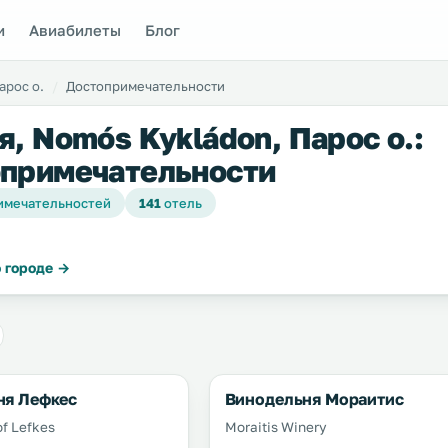
и
Авиабилеты
Блог
арос о.
Достопримечательности
я, Nomós Kykládon, Парос о.:
примечательности
имечательностей
141
отель
 городе →
ня Лефкес
Винодельня Мораитис
of Lefkes
Moraitis Winery