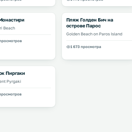
Монастири
Пляж Голден Бич на
острове Парос
ri Beach
Golden Beach on Paros Island
 просмотров
1 673 просмотра
ок Пиргаки
ent Pyrgaki
 просмотров