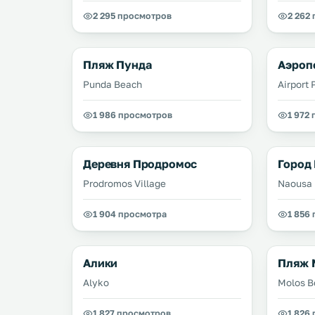
2 295 просмотров
2 262
Пляж Пунда
Аэроп
Punda Beach
Airport 
1 986 просмотров
1 972
Деревня Продромос
Город
Prodromos Village
Naousa
1 904 просмотра
1 856
Алики
Пляж 
Alyko
Molos B
1 827 просмотров
1 826