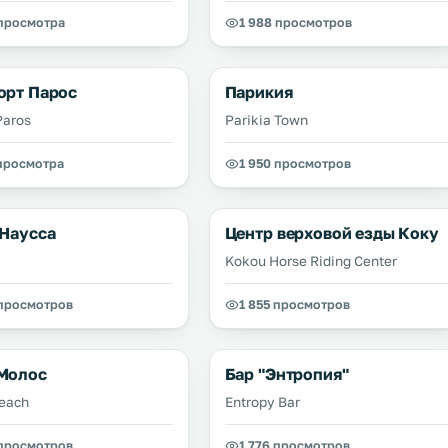
 просмотра
1 988 просмотров
орт Парос
Парикия
Paros
Parikia Town
 просмотра
1 950 просмотров
 Наусса
Центр верховой езды Коку
Kokou Horse Riding Center
 просмотров
1 855 просмотров
Молос
Бар "Энтропия"
each
Entropy Bar
 просмотров
1 776 просмотров