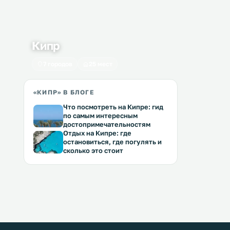
Кипр
7 городов
25 мест
«КИПР» В БЛОГЕ
Что посмотреть на Кипре: гид
по самым интересным
достопримечательностям
Отдых на Кипре: где
остановиться, где погулять и
сколько это стоит