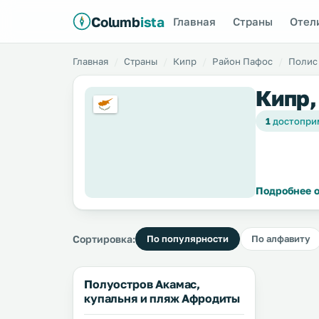
Columb
ista
Главная
Страны
Отел
Главная
Страны
Кипр
Район Пафос
Полис
Кипр,
1
достопри
Подробнее о
Сортировка:
По популярности
По алфавиту
Полуостров Акамас,
купальня и пляж Афродиты