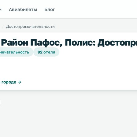
и
Авиабилеты
Блог
Достопримечательности
 Район Пафос, Полис: Достоп
мечательность
92
отеля
 городе →