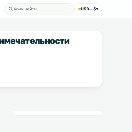
USD
— $
▾
римечательности