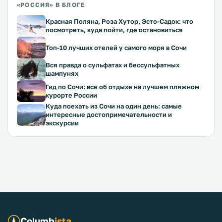
«РОССИЯ» В БЛОГЕ
Красная Поляна, Роза Хутор, Эсто-Садок: что
посмотреть, куда пойти, где остановиться
Топ-10 лучших отелей у самого моря в Сочи
Вся правда о сульфатах и бессульфатных
шампунях
Гид по Сочи: все об отдыхе на лучшем пляжном
курорте России
Куда поехать из Сочи на один день: самые
интересные достопримечательности и
экскурсии
Columb
ista