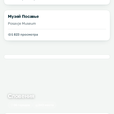
Музей Посавье
Posavje Museum
1 823 просмотра
Словения
36 городов
243 места