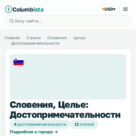
Columb
ista
USD
▾
Главная
Страны
Словения
Целье
Достопримечательности
Словения, Целье:
Достопримечательности
4
достопримечательности
11
отелей
Подробнее о городе →